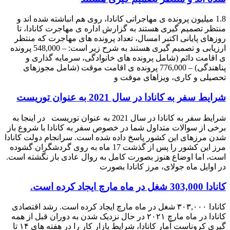
1.8 میلیون پرونده ی مهاجراتی کانادا، روی هم انباشته شده اند و
منتظر تصمیم گیری هستند به گزارش اداره ی مهاجرت کانادا، تا
روزهای پایانی اکتبر امسال، تعداد پرونده های مهاجرت که منتظر
ارزیابی و تصمیم گیری هستند به شرح زیر است: – 548,000 پرونده
ی اقامت دائم (شامل پرونده های خانوادگی، سرمایه گذاری و
پناهندگی) – 776,000 پرونده ی اقامت موقت (شامل مجوزهای
تحصیلی و کاری، ویزاهای موقت و
شرایط سفر به کانادا در سال 2021 به عنوان توریست
شرایط سفر به کانادا در سال 2021 به عنوان توریست در اینجا به
برخی از سوالات متداول شما در خصوص سفر به کانادا با شروع باز
شدن مرزهای این کشور پاسخ داده شده است. سرانجام دولت کانادا
مرز این کشور را پس از گذشت 17 ماه به روی گردشگران گشوده
است، اما اوضاع هنوز بصورت کامل به روال عادی باز نگشته است.
در اوایل ماه جولای، مرز کانادا بصورت
کانادا 303,000 شغل در ماه مارچ ایجاد کرده است.
کانادا ۳۰۳,۰۰۰ شغل در ماه مارچ ایجاد کرده است. رشد اقتصادی
کانادا در ماه مارچ ۲۰۲۱ در حال نزدیک شدن به دوران قبل از همه
گیری کروناست ﺁمار کانادا، شرایط بازار کار را در هفته های ۱۴ تا