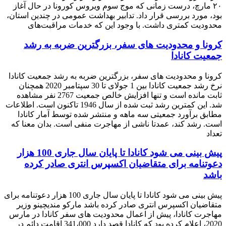
۲۰ مارچ، درست زمانی که موج سوم ویروس کورونا در حال ﺁغاز
بود، مورد بررسی قرار داد. تدابیر بهداشت عمومی در چندین استان،
محدودیت کمتری داشت. با وجود این که خدمات مراقبت‌های
کرونا و محدودیت های سفر، بزرگترین ضربه به رشد
جمعیت کانادا
کرونا و محدودیت های سفر، بزرگترین ضربه به رشد جمعیت کانادا
نرخ رشد جمعیت کانادا بین 1 جولای تا 30 سپتامبر 2020 همچنان
ثابت مانده است و تنها افزایش خالص جمعیت 2767 نفر مشاهده
شد. این کمترین رشد ثبت شده از سال 1946 تاکنون است. اطلاعات
مطابق برآورد جمعیتی سه ماهه و منتشر شده توسط آمار کانادا
است. رشد کند، عمدتا ناشی از مهاجرت منفی است. بدان معنا که
تعداد
پیش بینی می شود کانادا تا پایان سال جاری 100 هزار
دعوتنامه برای متقاضیان اکسپرس انتری صادر کرده
باشد
پیش بینی می شود کانادا تا پایان سال جاری 100 هزار دعوتنامه برای
متقاضیان اکسپرس انتری صادر کرده باشد مارکو مندیچینو وزیر
مهاجرت کانادا، پیش از اعمال محدودیت های سفر کانادا در مارس
2020، اعلام کرده بود که کانادا قصد دارد 341،000 اقامت دائم در