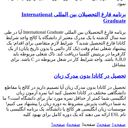
نمود.
برنامه فارغ التحصیلان بین المللی International
Graduate
برنامه فارغ التحصیلان بین المللی International Graduate آیا در طی
سه سال گذشته با یک مدرک معتبر از دانشگاه یا کالج واجد شرایط
کانادا فارغ التحصیل شدید؟ شرایط لازم متقاضی برای اقدام: یک
پیشنهاد شغلی تمام وقت (یک کار دائمی یا بدون تاریخ پایان) از یک
کارفرما در بریتیش کلمبیا دریافت کند. ناک شغلی مربوطه باید
0,A,B باشد. واجد شرایط کار در شغل مربوطه در C باشد. برای
مشاغل
تحصیل در کانادا بدون مدرک زبان
تحصیل در کانادا بدون مدرک زبان آیا تصمیم دارید در کالج یا مقاطع
دانشگاهی مختلف در کانادا تحصیل کنید اما نمره آزمون زبان
انگلیسی شما کمتر از حداقل نمره مورد نیاز برای دانشگاه است؟ ما
به شما دریافت پذیرش مشروط به دوره زبان را پیشنهاد می کنیم!
موسسات زبان انگلیسی هر کالج یا دانشگاه، یک برنامه انگلیسی با
نام ESL ارائه می دهند که یک دوره کامل برای بهبود کلیه
صفحه
1
صفحه
2
صفحه
3
صفحه
4
صفحه
5