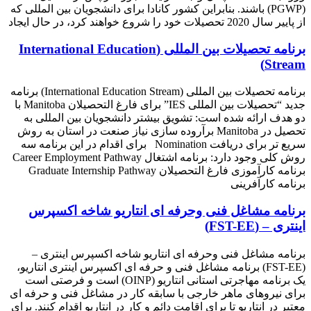
(PGWP) باشند. بنابراین کشور کانادا برای دانشجویان بین المللی که
از پاییر سال 2020 تحصیلات خود را شروع خواهند کرد، در حال ایجاد
برنامه تحصیلات بین المللی (International Education
Stream)
برنامه تحصیلات بین المللی (International Education Stream) برنامه
جدید “تحصیلات بین المللی IES” برای فارغ التحصیلان Manitoba با
دو هدف ارائه شده است: تشویق بیشتر دانشجویان بین المللی به
تحصیل در Manitoba برآروده سازی نیاز صنعت در استان به روش
سریع تر برای دریافت Nomination برای اقدام در این برنامه سه
روش کلی وجود دارد: برنامه اشتغال Career Employment Pathway
برنامه کارآموزی فارغ التحصیلان Graduate Internship Pathway
برنامه کارآفرینی
برنامه مشاغل فنی وحرفه ای انتاریو شاخه اکسپرس
اینتری – (FST-EE)
برنامه مشاغل فنی وحرفه ای انتاریو شاخه اکسپرس اینتری –
(FST-EE) برنامه مشاغل فنی و حرفه ای اکسپرس اینتری انتاریو،
یک برنامه مهاجرتی استانی انتاریو (OINP) است و فرصتی است
برای نیروهای ماهر خارجی با سابقه کار در مشاغل فنی و حرفه ای
معتبر در انتاریو تا برای اقامت دائم و کار در انتاریو اقدام کنند. برای