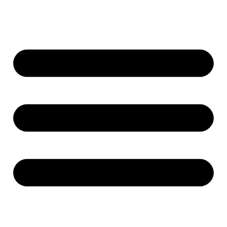
پرش
به
محتوا