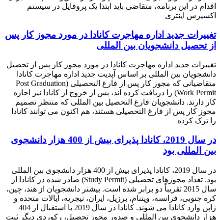
اقدام در این برنامه، متقاضی باید ابتدا یک پروفایل در سیستم
اکسپرس اینتری
تغییرات جدید اداره مهاجرت کانادا در مورد مجوز کار پس
از تحصیل دانشجویان بین المللی
تغییرات جدید اداره مهاجرت کانادا در مورد مجوز کار پس از تحصیل
دانشجویان بین المللی بر اساس آپدیت جدید اداره مهاجرت کانادا
متقاضیانی که مجوز کار پس از فارغ التحصیلی (Post Graduation
Work Permit) را دریافت کرده اند، پس از خروج از کانادا نیز اجازه
کار دارند. دانشجویان فارغ التحصیل بین المللی که منتظر تصمیم
مجوز کار پس از فارغ التحصیلی هستند، هم اکنون می توانند کانادا
را ترک کرده
در سال 2019، کانادا پذیرای بیش از 400 هزار دانشجوی
بین المللی بود
در سال 2019، کانادا پذیرای بیش از 400 هزار دانشجوی بین المللی
بود. تعداد مجوزهای تحصیلی (Study Permit) صادر شده در کانادا از
سال 2015 تقریباً دو برابر شده است. بیشتر دانشجویان از هند، چین،
کره جنوبی، فرانسه، ویتنام، برزیل، ایران، نیجریه، ایالات متحده و
ژاپن وارد کانادا می شوند. کانادا در سال 2019 با استقبال از 404
هزار دانشجوی بین المللی و صدور مجوز تحصیل، رکوردی دیگر ثبت