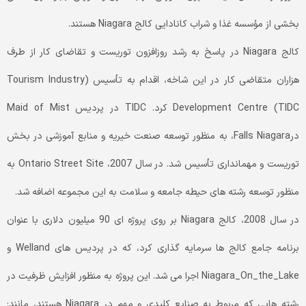
بخشی از مؤسسه غذا و شراب کانادایی کالج Niagara هستند.
کالج Niagara در پاسخ به رشد روزافزون توریست و تقاضای کار از طرف
هزاران متقاضی کار در این شاخه، اقدام به تأسیس (Tourism Industry
Development Centre (TIDC کرد. TIDC در پردیس Maid of Mist
درFalls Niagara، به منظور توسعه صنعت خیریه و منابع آموزشی در بخش
توریست و مهمانداری تأسیس شد. در سال 2007، Ontario Street Site به
منظور توسعه رشته های حیطه جامعه و سلامت به این مجموعه اضافه شد.
در سال 2008، کالج Niagara بر روی پروژه ای 90 میلیون دلاری با عنوان
برنامه جامع کالج ها سرمایه گذاری کرد، که در پردیس های Welland و
Niagara_On_the_Lake اجرا می شد. این پروژه به منظور افزایش ظرفیت در
رشته هایی که مربوط به صنایع کلیدی و مهم در Niagara هستند، مانند: