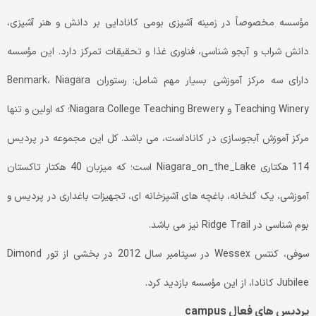
مؤسسه مخصوصاً در زمینه آشپزی بومی کانادایی بر دانش و هنر آشپزی،
دانش شراب و آبجو شناسی، فناوری غذا و تحقیقات تمرکز دارد. این مؤسسه
دارای سه مرکز آموزشی بسیار مهم شامل: رستوران Benmark، Niagara
Teaching Winery و Niagara College Teaching Brewery؛ که اولین و تنها
مرکز آموزش آبجوسازی در کاناداست، می باشد. کل این مجموعه در پردیس
114 هکتاری Niagara_on_the_Lake است؛ که میزبان 40 هکتار تاکستان
آموزشی، یک گلخانه، باغچه های آشپزخانه ای، تجهیزات باغداری در پردیس و
بوم شناسی در Ridge Trail نیز می باشد.
سوفی، کنتس Wessex در سپتامبر سال 2012 در بخشی از تور Dimond
Jubilee کانادا، از این مؤسسه بازدید کرد.
پردیس های فعال campus