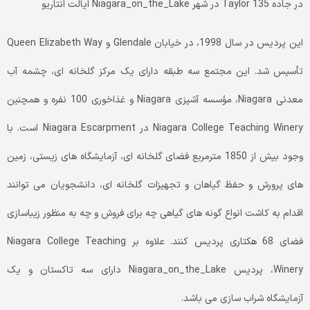
در جاده 135 Taylor در شهر Niagara_on_the_Lake ایالت انتاریو
این پردیس در سال 1998، در خیابان Glendale و Queen Elizabeth Way
تأسیس شد. این مجتمع سه طبقه دارای یک مرکز گلخانه ای، چشمه آب
معدنی Niagara، مؤسسه آشپزی Niagara و غذاخوری 100 نفره و همچنین
Niagara College Teaching Winery در Niagara Escarpment است. با
وجود بیش از 1850 مترمربع فضای گلخانه ای، آزمایشگاه های زیستی، زمین
های پرورش و حفظ گیاهان و تجهیزات گلخانه ای، دانشجویان می توانند
اقدام به کاشت انواع گونه های گیاهی چه برای فروش و چه به منظور زیباسازی
فضای 68 هکتاری پردیس کنند. علاوه بر Niagara College Teaching
Winery، پردیس Niagara_on_the_Lake دارای سه تاکستان و یک
آزمایشگاه شراب سازی می باشد.