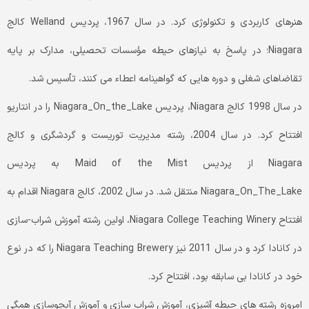
هنرهای کاربردی و تکنولوژی کرد. در سال 1967، پردیس Welland کالج
Niagara؛ در پاسخ به نیازهای حیطه مؤسسات تحصیلی، مدارک بر پایه
تقاضاهای شغلی و دوره هایی که گواهینامه اعطاء می کنند، تأسیس شد.
در سال 1998 کالج Niagara، پردیس Niagara_On_the_Lake را در انتاریو
افتتاح کرد. در سال 2004، رشته مدیریت توریست و گردشگری و کالج
Niagara از پردیس Maid of the Mist به پردیس
Niagara_On_The_Lake منتقل شد. در سال 2002، کالج Niagara اقدام به
افتتاح Niagara College Teaching Winery، اولین رشته آموزش شراب-سازی
در کانادا کرد و در سال 2011 نیز Niagara Teaching Brewery را که در نوع
خود در کانادا بی سابقه بود، افتتاح کرد.
امروزه رشته های حیطه آشپزی، آموزش شراب سازی و آموزش آبجوسازی همگی