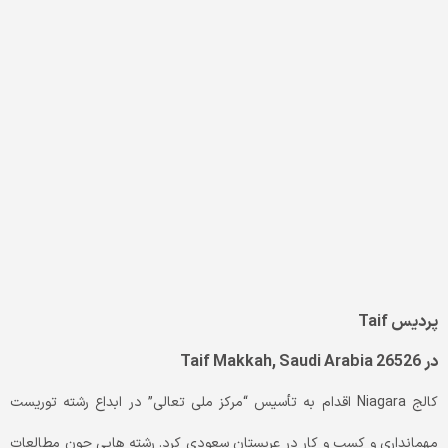
پردیس Taif
در Taif Makkah, Saudi Arabia 26526
کالج Niagara اقدام به تأسیس “مرکز ملی تعالی” در ابداع رشته توریست
مهمانداری و کسب و کار در عربستان سعودی کرد. رشته هایی چون مطالعات