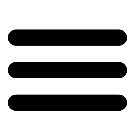
پرش
به
محتوا