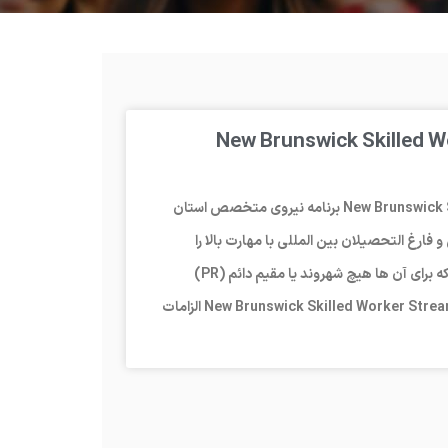
ی متخصص نیوبرانزویک – New Brunswick Skilled Worker
برنامه نیروی متخصص نیوبرانزویک – New Brunswick Skilled Worker Stream برنامه نیروی متخصص استان
فارغ التحصیلان بین المللی با مهارت بالا را
استخدام کنند. این برنامه برای پرکردن موقعیت های شغلی است که برای آن ها هیچ شهروند یا مقیم دائم (PR)
کانادایی یافت نشده اند. برنامه نیروی متخصص نیوبرانزویک – New Brunswick Skilled Worker Stream الزامات