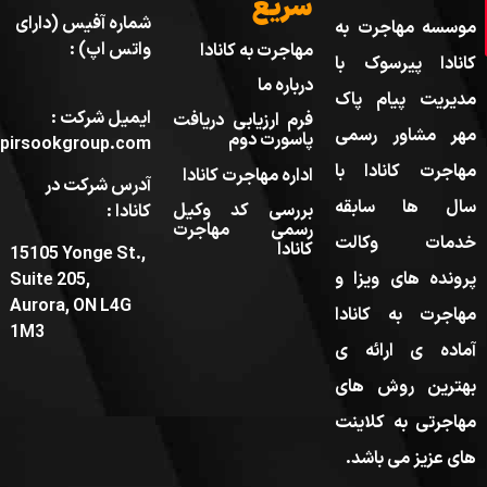
سریع
شماره آفیس (دارای
موسسه مهاجرت به
واتس اپ) :
مهاجرت به کانادا
کانادا پیرسوک با
درباره ما
مدیریت پیام پاک
ایمیل شرکت :
فرم ارزیابی دریافت
مهر مشاور رسمی
پاسورت دوم
pirsookgroup.com
مهاجرت کانادا با
اداره مهاجرت کانادا
آدرس شرکت در
سال ها سابقه
بررسی کد وکیل
کانادا :
رسمی مهاجرت
خدمات وکالت
کانادا
15105 Yonge St.,
پرونده های ویزا و
Suite 205,
Aurora, ON L4G
مهاجرت به کانادا
1M3
آماده ی ارائه ی
بهترین روش های
مهاجرتی به کلاینت
های عزیز می باشد.