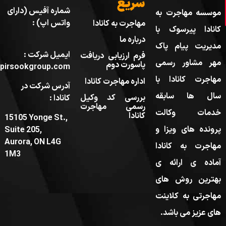
سریع
شماره آفیس (دارای
موسسه مهاجرت به
واتس اپ) :
مهاجرت به کانادا
کانادا پیرسوک با
درباره ما
مدیریت پیام پاک
ایمیل شرکت :
فرم ارزیابی دریافت
مهر مشاور رسمی
پاسورت دوم
pirsookgroup.com
مهاجرت کانادا با
اداره مهاجرت کانادا
آدرس شرکت در
سال ها سابقه
بررسی کد وکیل
کانادا :
رسمی مهاجرت
خدمات وکالت
کانادا
15105 Yonge St.,
پرونده های ویزا و
Suite 205,
Aurora, ON L4G
مهاجرت به کانادا
1M3
آماده ی ارائه ی
بهترین روش های
مهاجرتی به کلاینت
های عزیز می باشد.