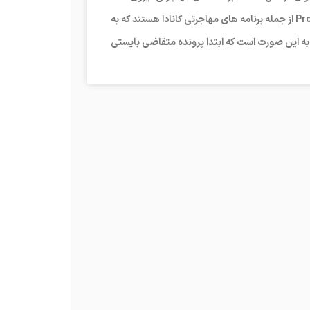
متخصص استانی کانادا یا همان Provincial Nominee Programs از جمله برنامه های مهاجرتی کانادا هستند که به
ا به این صورت است که ابتدا پرونده متقاضی بایستی