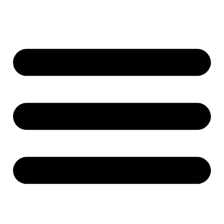
پرش
به
محتوا