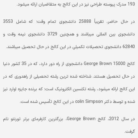
193 مدرک پیوسته طراحی نیز در این کالج به متقاضیان ارائه می­شود.
در حال حاضر، تقریباً 25888 دانشجوی تمام­ وقت؛ که شامل 3553
دانشجوی بین­ المللی می­باشند و همچنین 3729 دانشجوی نیمه­ وقت و
62840 دانشجوی تحصیلات تکمیلی در این کالج در حال تحصیل می­باشند.
کالج George Brown 15000 دانشجوی از راه­ دور دارد، که در 35 کشور دنیا
در حال تحصیل هستند. شناخته­ شده­ ترین رشته تحصیلی از­ راه­دوری که در
این کالج ارائه می­شود، رشته تکنسین الکترونیک است؛ که برنده جایزه اوارد نیز
شده­ و توسط دکتر colin Simpson در این کالج تأسیس شده ­است.
در سال 2012، کالج George Brown، بزرگترین کارفرمای برتر تورنتو نام
گرفت.