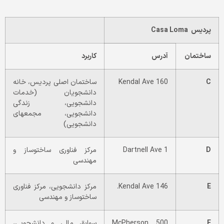
پردیس
Casa Loma
ساختمان
آدرس
کاربرد
C
160 Kendal Ave
ساختمان اصلی پردیس، خانه
دانشجویان (خدمات
دانشجویی، زندگی
دانشجویی، مجمع­های
دانشجویی)
D
1 Dartnell Ave
مرکز فناوری ساخت­و­ساز و
مهندسی
E
146 Kendal Ave.
مرکز دانشجویی، مرکز فناوری
ساخت­و­ساز و مهندسی
F
500 McPherson
سوابق مالی و دانشجویی،