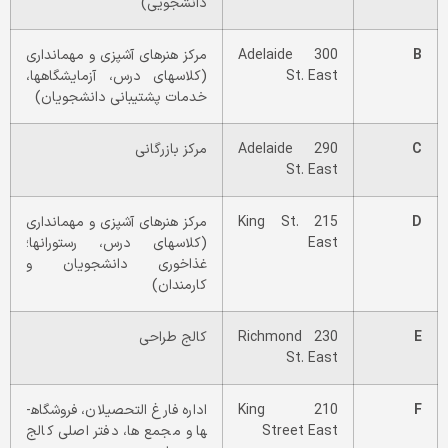
دانشجویی)
B
300 Adelaide
مرکز هنرهای آشپزی و مهمان­داری
St. East
(کلاس­های درس، آزمایشگاه­ها،
خدمات پشتیبانی دانشجویان)
C
290 Adelaide
مرکز بازرگانی
St. East
D
215 King St.
مرکز هنرهای آشپزی و مهمان­داری
East
(کلاس­های درس، رستوران­ها؛
غذاخوری دانشجویان و
کارمندان)
E
230 Richmond
کالج طراحی
St. East
F
210 King
اداره فارغ­ التحصیلان، فروشگاه­
Street East
ها و مجمع ­ها، دفتر اصلی کالج