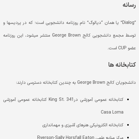
رسانه
“Dialog” یا همان “دیالوگ” نام روزنامه دانشجویی است؛ که در پردیس­ها و
توسط مجمع دانشجویی کالج George Brown منتشر می­شود، این روزنامه
عضو CUP است.
کتابخانه ­ها
دانشجویان کالج George Brown به چندین کتابخانه دسترسی دارند:
کتابخانه عمومی آموزشی درKing St. 341 کتابخانه عمومی آموزشی
Casa Loma
کتابخانه الکترونیکی هنرهای آشپزی و مهمان­داری
مرکز منابع علمی Ryerson-Sally Horsfall Eaton