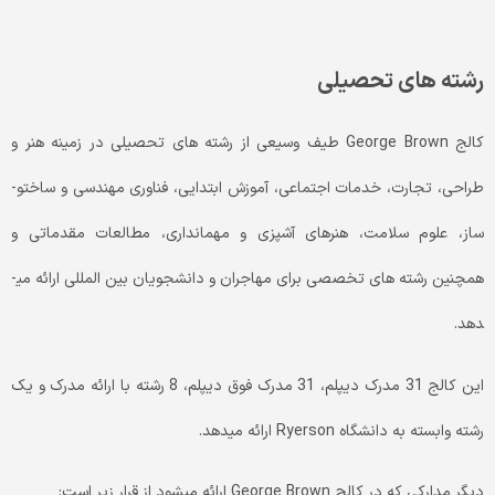
رشته­ های تحصیلی
کالج George Brown طیف وسیعی از رشته ­های تحصیلی در زمینه هنر و
طراحی، تجارت، خدمات اجتماعی، آموزش ابتدایی، فناوری مهندسی و ساخت­و­
ساز، علوم سلامت، هنرهای آشپزی و مهمان­داری، مطالعات مقدماتی و
همچنین رشته ­های تخصصی برای مهاجران و دانشجویان بین ­المللی ارائه می­
دهد.
این کالج 31 مدرک دیپلم، 31 مدرک فوق­ دیپلم، 8 رشته با ارائه مدرک و یک
رشته وابسته به دانشگاه Ryerson ارائه می­دهد.
دیگر مدارکی که در کالج George Brown ارائه می­شود از قرار زیر است: