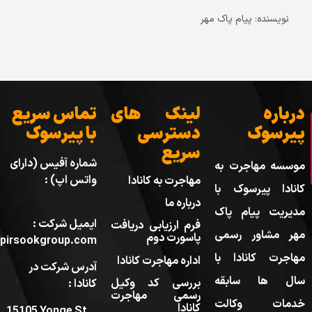
نویسنده: پیام پاک مهر
درباره
لینک های
تماس سریع
پیرسوک
دسترسی
با پیرسوک
سریع
شماره آفیس (دارای
موسسه مهاجرت به
واتس اپ) :
مهاجرت به کانادا
کانادا پیرسوک با
درباره ما
مدیریت پیام پاک
ایمیل شرکت :
فرم ارزیابی دریافت
مهر مشاور رسمی
پاسورت دوم
pirsookgroup.com
مهاجرت کانادا با
اداره مهاجرت کانادا
آدرس شرکت در
سال ها سابقه
بررسی کد وکیل
کانادا :
رسمی مهاجرت
خدمات وکالت
کانادا
15105 Yonge St.,