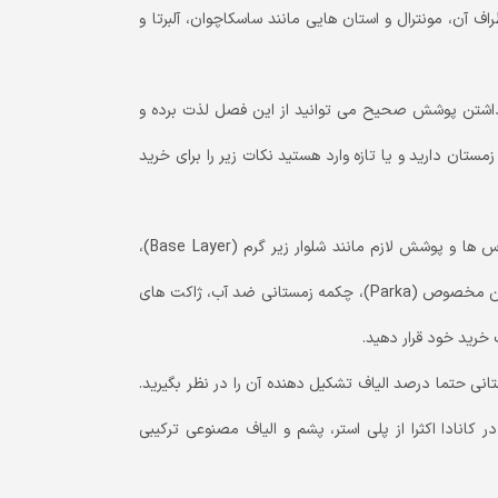
ف آن، مونترال و استان هایی مانند ساسکاچوان، آلبرتا و
 داشتن پوشش صحیح می توانید از این فصل لذت برده و
زمستان دارید و یا تازه وارد هستید نکات زیر را برای خرید
1- حتما همه لباس ها و پوشش های لازم را در زمستان خریداری کنید. لباس ها و پوشش لازم مانند شلوار زیر گرم (Base Layer)،
زیرپوش گرم (Thermal Shirt)، دستکش، کلاه پشمی، شلوار پشمی، کاپشن مخصوص (Parka)، چکمه زمستانی ضد آب، ژاکت های
خرید خود قرار دهید.
تانی حتما درصد الیاف تشکیل دهنده آن را در نظر بگیرید.
کانادا اکثرا از پلی استر، پشم و الیاف مصنوعی ترکیبی