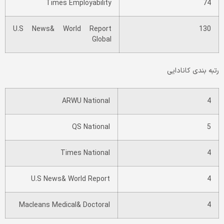
Times Employability
74
U.S News& World Report
130
Global
رتبه­ بندی کانادایی
ARWU National
4
QS National
5
Times National
4
U.S News& World Report
4
Macleans Medical& Doctoral
4