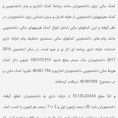
کمک مالی برای دانشجویان مانند برنامۀ کمک آنتاریو و وام دانشجویی و
کمک هزینه­های دانشجویی از طرف فدرال و سران استانی برای دانشجویان در
نظر گرفته و این کمک­های مالی شامل انواع کمک هزینه­های مالی دانشجویی
مانند وام های دانشجویی کمک­های مالی مستمری تخفیف وام خزانه داری
خدمات خزانه داری برنامه ای کار ی و غیره است. در سال تحصیلی 2016
2017 دانجشویان مک مستر مبلغ حدود 100.972.910 ملیون دلار کمک
هزینۀ مالی دانشجویی دانشجویان انتاریو و 40.061.756 تقریبا کمک مالی، و
در مجموع 40.981009 دریافت کرده­اند.
و کلاً مبلغ 10.135.233.65 از خزانه داری به دانشجویان تعلق گرفته.
دانشجویان باید 20 درصد آزمون اول و 5 تا 7 درصد هر آزمون را کسب کنند.
دانشجویان می­توانند، امتیازات خود را از طریق سیستم ppi مشاهده کنند، که