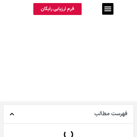
فرم ارزیابی رایگان
درباره ويزای ويزيتوری و تولد فرزند در
کانادا
فهرست مطالب