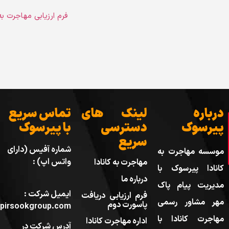
فرم ارزیابی مهاجرت به 
درباره
لینک های
تماس سریع
پیرسوک
دسترسی
با پیرسوک
سریع
شماره آفیس (دارای
موسسه مهاجرت به
واتس اپ) :
مهاجرت به کانادا
کانادا پیرسوک با
درباره ما
مدیریت پیام پاک
ایمیل شرکت :
فرم ارزیابی دریافت
مهر مشاور رسمی
پاسورت دوم
pirsookgroup.com
مهاجرت کانادا با
اداره مهاجرت کانادا
آدرس شرکت در