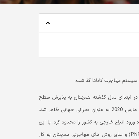
ل از 341،000 مهاجر جدید در سال 2019، کانادا در ابتدای سال گذشته همچنان به پذیرش سطح
بالایی از مهاجران جدید ادامه می داد اما وقتی COVID-19 در مارس 2020 به عنوان بحرانی جهانی ظاهر شد،
ورود اتباع خارجی به کشور را محدود کرد. با این
حال، سیستم Express Entry، برنامه های نامینیشن استانی (PNP) و سایر روش های مهاجرتی همچنان به کار