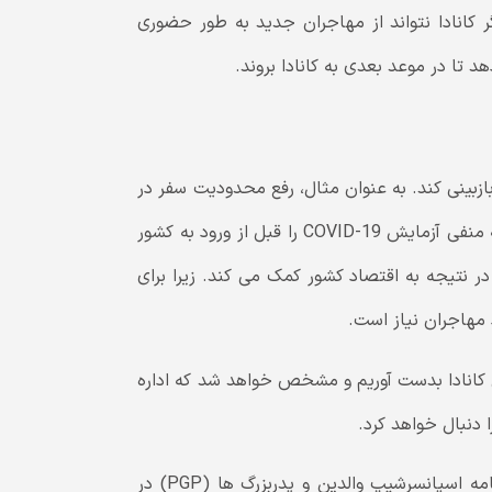
گر کانادا نتواند از مهاجران جدید به طور حضوری
هد تا در موعد بعدی به کانادا بروند.
ازبینی کند. به عنوان مثال، رفع محدودیت سفر در
مورد تازه واردانی که واکسن COVID-19 دریافت کرده اند و نتیجه منفی آزمایش COVID-19 را قبل از ورود به کشور
ر نتیجه به اقتصاد کشور کمک می کند. زیرا برای
 مهاجران نیاز است.
ی کانادا بدست آوریم و مشخص خواهد شد که اداره
البته اداره مهاجرت کانادا اعلام کرده است که گزینش 2020 برنامه اسپانسرشیپ والدین و پدربزرگ ها (PGP) در