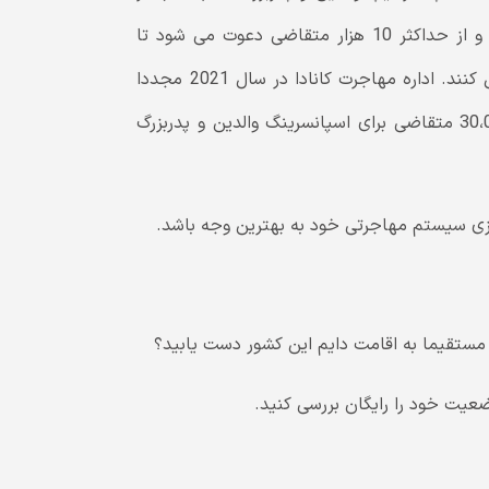
اوایل سال 2021، به احتمال زیاد در همین ماه برگزار می شود و از حداکثر 10 هزار متقاضی دعوت می شود تا
درخواست اسپانسرینگ والدین، پدربزرگ و مادربزرگ خود را ارسال کنند. اداره مهاجرت کانادا در سال 2021 مجددا
دوره ای را برای برگزاری قرعه کشی های PGP برای دعوت از 30،000 متقاضی برای اسپانسرینگ والدین و پدربزرگ
نه مستقیما به اقامت دایم این کشور دست یابید؟
وضعیت خود را رایگان بررسی کنید.