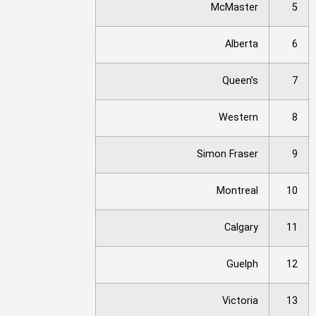
McMaster
5
Alberta
6
Queen’s
7
Western
8
Simon Fraser
9
Montreal
10
Calgary
11
Guelph
12
Victoria
13