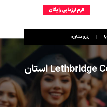
فرم ارزیابی رایگان
ا
رزرو مشاوره
رشته: Interior Design Technology کالج: Lethbridge College استان