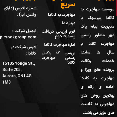
سریع
شماره آفیس (دارای
موسسه مهاجرت به
واتس اپ) :
مهاجرت به کانادا
کانادا پیرسوک با
درباره ما
مدیریت پیام پاک
ایمیل شرکت :
فرم ارزیابی دریافت
مهر مشاور رسمی
پاسورت دوم
pirsookgroup.com
مهاجرت کانادا با
اداره مهاجرت کانادا
آدرس شرکت در
سال ها سابقه
بررسی کد وکیل
کانادا :
رسمی مهاجرت
خدمات وکالت
کانادا
15105 Yonge St.,
پرونده های ویزا و
Suite 205,
Aurora, ON L4G
مهاجرت به کانادا
1M3
آماده ی ارائه ی
بهترین روش های
مهاجرتی به کلاینت
های عزیز می باشد.